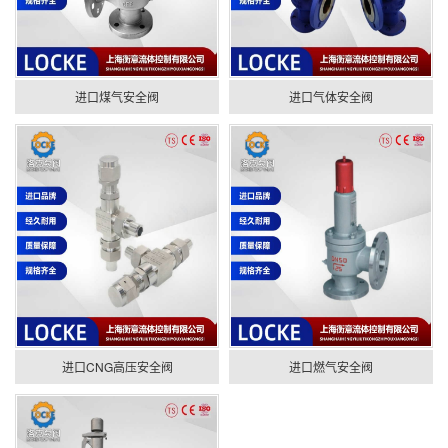
进口煤气安全阀
进口气体安全阀
进口CNG高压安全阀
进口燃气安全阀